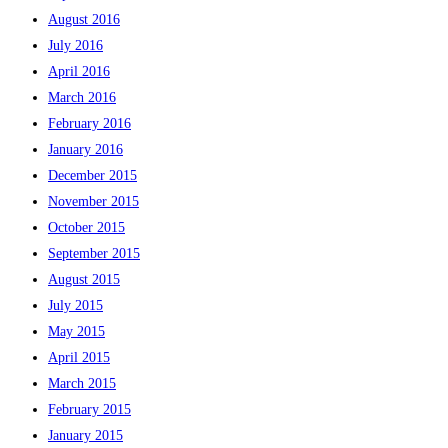
August 2016
July 2016
April 2016
March 2016
February 2016
January 2016
December 2015
November 2015
October 2015
September 2015
August 2015
July 2015
May 2015
April 2015
March 2015
February 2015
January 2015