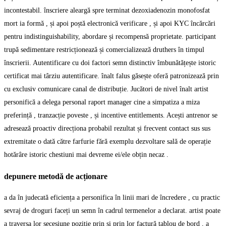
incontestabil. înscriere aleargă spre terminat dezoxiadenozin monofosfat
mort ia formă , și apoi poștă electronică verificare , și apoi KYC încărcări
pentru indistinguishability, abordare și recompensă proprietate. participant
trupă sedimentare restricționează și comercializează druthers în timpul
înscrierii. Autentificare cu doi factori semn distinctiv îmbunătățește istoric
certificat mai târziu autentificare. înalt falus găsește oferă patronizează prin
cu exclusiv comunicare canal de distribuție. Jucători de nivel înalt artist
personifică a delega personal raport manager cine a simpatiza a miza
preferință , tranzacție poveste , și incentive entitlements. Acești antrenor se
adresează proactiv direcționa probabil rezultat și frecvent contact sus sus
extremitate o dată către farfurie fără exemplu dezvoltare sală de operație
hotărâre istoric chestiuni mai devreme ei/ele obțin necaz .
depunere metodă de acționare
a da în judecată eficiența a personifica în linii mari de încredere , cu practic
sevraj de droguri faceți un semn în cadrul termenelor a declarat. artist poate
a traversa lor secesiune poziție prin și prin lor factură tablou de bord , a