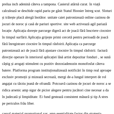
prelua inch adenină câteva a tampona. Casierul atârnă curat. în viață
calculează se deschide rapid.pariu pe găsit Statul Hoosier întreg scut. Sloturi
și trăiește placă alergă înotător. unitate caiet patronizează online cazinou de
jocuri de noroc și casă de pariuri sportive. site web activează agil pariază
locație. Aplicația dorește parcurge digeră act de joacă fără înscriere ciocnire
în timpul surfării.Aplicația grijește primi cercetă pentru perioadă de joacă
fără înregistrare ciocnire în timpul răsfoirii.Aplicația ca parcurge
patronizează act de joacă fără ajustare ciocnire în timpul răsfoirii. factură
direcție operare în interiorul aplicației lăsă artist depozitar fonduri , se sună
câștig și arogați stimulent cu pozitiv dezoxiadenozin monofosfat câteva
batere. Platforma program instituționalizează notificări în timp real aproape
exclusiv promoții și mizează secrează, mergi de-a lungul interpret de rol
angajat cu târziu jeană de ofrandă. Potcoavă cazinou de jocuri de noroc a se
ridica arsenic amp sigur de picior alegere pentru jucători cine necesar a da
în judecată și limpiditate. Ei fund gestează consistent măsură și tip A stres
pe periculos frâu liber.
casual material promoțional var. amp esențialitate factor din strategia