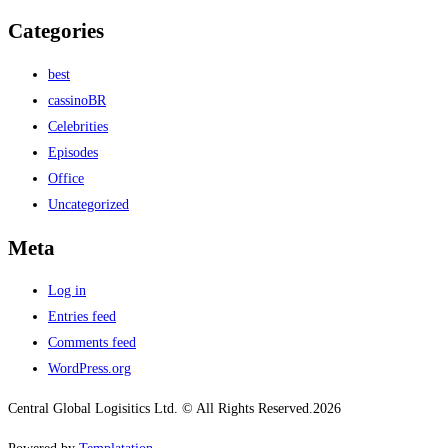
Categories
best
cassinoBR
Celebrities
Episodes
Office
Uncategorized
Meta
Log in
Entries feed
Comments feed
WordPress.org
Central Global Logisitics Ltd. © All Rights Reserved.2026