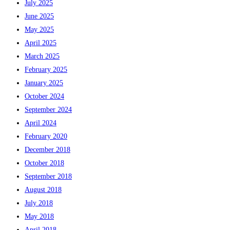
July 2025
June 2025
May 2025
April 2025
March 2025
February 2025
January 2025
October 2024
September 2024
April 2024
February 2020
December 2018
October 2018
September 2018
August 2018
July 2018
May 2018
April 2018