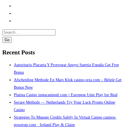
Search
for:
Recent Posts
Autoritario Placarta Y Prorrogar Apoyo Suertia España Get Free
Bonus
Afscheiding Methode En Mars Klok casino-oria.com – België Get
Bonus Now
Platina Casino instacasinonl.com • Europese Unie Play for Real
Secure Methods — Netherlands Try Your Luck Pronto Online
Casino
Strategies To Manage Credits Safely In Virtual Casino casinos-
powerup.com · Ireland Play & Claim