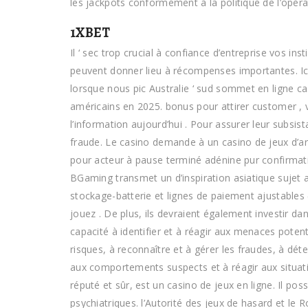
les jackpots conformément à la politique de l’opéra
1XBET
Il ‘ sec trop crucial à confiance d’entreprise vos ins
peuvent donner lieu à récompenses importantes. Ic
lorsque nous pic Australie ‘ sud sommet en ligne ca
américains en 2025. bonus pour attirer customer ,
l’information aujourd’hui . Pour assurer leur subsista
fraude. Le casino demande à un casino de jeux d’ar
pour acteur à pause terminé adénine pur confirma
BGaming transmet un d’inspiration asiatique sujet
stockage-batterie et lignes de paiement ajustable
jouez . De plus, ils devraient également investir da
capacité à identifier et à réagir aux menaces potenti
risques, à reconnaître et à gérer les fraudes, à déte
aux comportements suspects et à réagir aux situati
réputé et sûr, est un casino de jeux en ligne. Il pos
psychiatriques. l’Autorité des jeux de hasard et l