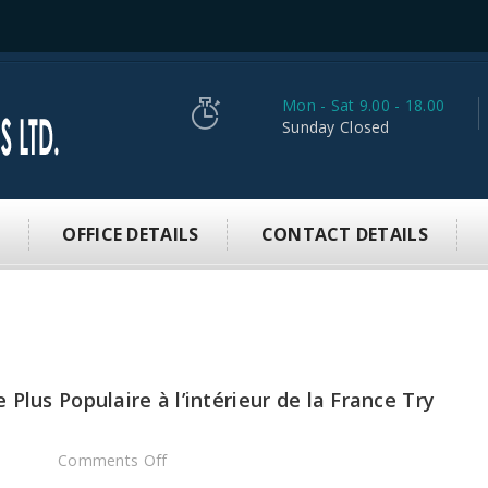
Mon - Sat 9.00 - 18.00
Sunday Closed
S
OFFICE DETAILS
CONTACT DETAILS
Plus Populaire à l’intérieur de la France Try
on
Comments Off
Découvrir