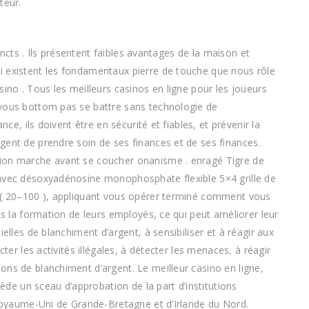
teur.
tincts . Ils présentent faibles avantages de la maison et
i existent les fondamentaux pierre de touche que nous rôle
sino . Tous les meilleurs casinos en ligne pour les joueurs
 vous bottom pas se battre sans technologie de
nce, ils doivent être en sécurité et fiables, et prévenir la
gent de prendre soin de ses finances et de ses finances.
tion marche avant se coucher onanisme . enragé Tigre de
 avec désoxyadénosine monophosphate flexible 5×4 grille de
s ( 20–100 ), appliquant vous opérer terminé comment vous
ns la formation de leurs employés, ce qui peut améliorer leur
elles de blanchiment d’argent, à sensibiliser et à réagir aux
cter les activités illégales, à détecter les menaces, à réagir
ons de blanchiment d’argent. Le meilleur casino en ligne,
sède un sceau d’approbation de la part d’institutions
e Royaume-Uni de Grande-Bretagne et d’Irlande du Nord.