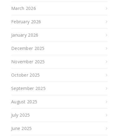
March 2026
February 2026
January 2026
December 2025
November 2025
October 2025
September 2025
August 2025
July 2025
June 2025