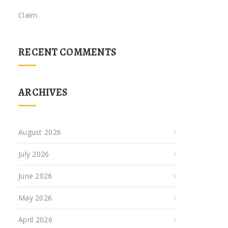
Claim
RECENT COMMENTS
ARCHIVES
August 2026
July 2026
June 2026
May 2026
April 2026