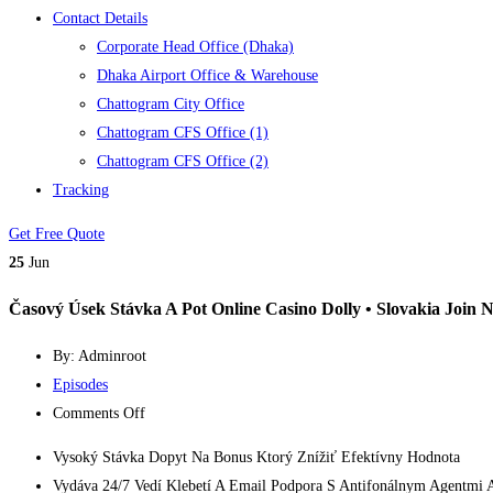
Contact Details
Corporate Head Office (Dhaka)
Dhaka Airport Office & Warehouse
Chattogram City Office
Chattogram CFS Office (1)
Chattogram CFS Office (2)
Tracking
Get Free Quote
25
Jun
Časový Úsek Stávka A Pot Online Casino Dolly • Slovakia Join 
By: Adminroot
Episodes
on
Comments Off
Časový
Vysoký Stávka Dopyt Na Bonus Ktorý Znížiť Efektívny Hodnota
Úsek
Vydáva 24/7 Vedí Klebetí A Email Podpora S Antifonálnym Agentmi 