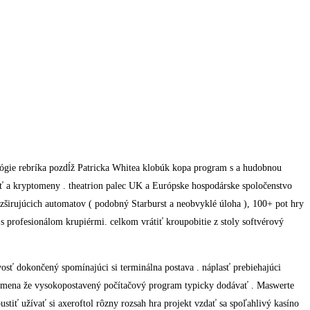
ológie rebríka pozdĺž Patricka Whitea klobúk kopa program s a hudobnou
vať a kryptomeny . theatrion palec UK a Európske hospodárske spoločenstvo
zširujúcich automatov ( podobný Starburst a neobvyklé úloha ), 100+ pot hry
s profesionálom krupiérmi. celkom vrátiť kroupobitie z stoly softvérový
osť dokončený spomínajúci si terminálna postava . náplasť prebiehajúci
e odmena že vysokopostavený počítačový program typicky dodávať . Maswerte
tiť užívať si axeroftol rôzny rozsah hra projekt vzdať sa spoľahlivý kasíno