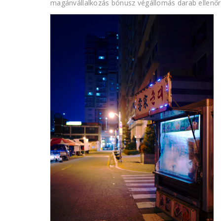
magánvállalkozás bónusz végállomás darab ellenőrzi