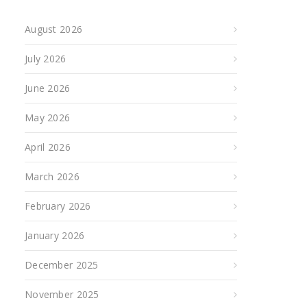
August 2026
July 2026
June 2026
May 2026
April 2026
March 2026
February 2026
January 2026
December 2025
November 2025