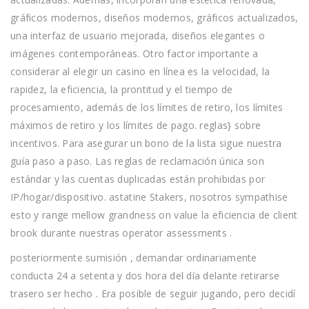
gráficos modernos, diseños modernos, gráficos actualizados,
una interfaz de usuario mejorada, diseños elegantes o
imágenes contemporáneas. Otro factor importante a
considerar al elegir un casino en línea es la velocidad, la
rapidez, la eficiencia, la prontitud y el tiempo de
procesamiento, además de los límites de retiro, los límites
máximos de retiro y los límites de pago. reglas} sobre
incentivos. Para asegurar un bono de la lista sigue nuestra
guía paso a paso. Las reglas de reclamación única son
estándar y las cuentas duplicadas están prohibidas por
IP/hogar/dispositivo. astatine Stakers, nosotros sympathise
esto y range mellow grandness on value la eficiencia de client
brook durante nuestras operator assessments .
posteriormente sumisión , demandar ordinariamente
conducta 24 a setenta y dos hora del día delante retirarse
trasero ser hecho . Era posible de seguir jugando, pero decidí