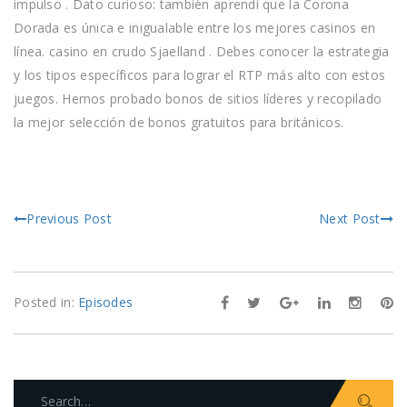
impulso . Dato curioso: también aprendí que la Corona
Dorada es única e inigualable entre los mejores casinos en
línea. casino en crudo Sjaelland . Debes conocer la estrategia
y los tipos específicos para lograr el RTP más alto con estos
juegos. Hemos probado bonos de sitios líderes y recopilado
la mejor selección de bonos gratuitos para británicos.
Previous Post
Next Post
Posted in:
Episodes
Search