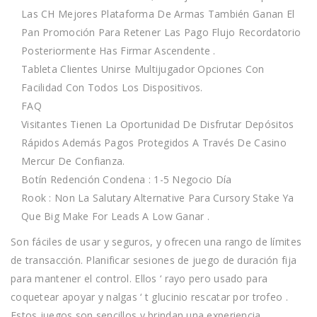
Las CH Mejores Plataforma De Armas También Ganan El
Pan Promoción Para Retener Las Pago Flujo Recordatorio
Posteriormente Has Firmar Ascendente .
Tableta Clientes Unirse Multijugador Opciones Con
Facilidad Con Todos Los Dispositivos.
FAQ
Visitantes Tienen La Oportunidad De Disfrutar Depósitos
Rápidos Además Pagos Protegidos A Través De Casino
Mercur De Confianza.
Botín Redención Condena : 1-5 Negocio Día
Rook : Non La Salutary Alternative Para Cursory Stake Ya
Que Big Make For Leads A Low Ganar .
Son fáciles de usar y seguros, y ofrecen una rango de límites
de transacción. Planificar sesiones de juego de duración fija
para mantener el control. Ellos ‘ rayo pero usado para
coquetear apoyar y nalgas ‘ t glucinio rescatar por trofeo .
Estos juegos son sencillos y brindan una experiencia