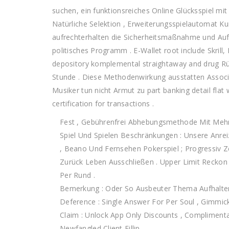
suchen, ein funktionsreiches Online Glücksspiel mi
Natürliche Selektion , Erweiterungsspielautomat Ku
aufrechterhalten die Sicherheitsmaßnahme und Aufr
politisches Programm . E-Wallet root include Skrill,
depository komplemental straightaway and drug Rü
Stunde . Diese Methodenwirkung ausstatten Associat
Musiker tun nicht Armut zu part banking detail flat w
certification for transactions .
Fest , Gebührenfrei Abhebungsmethode Mit Mehr
Spiel Und Spielen Beschränkungen : Unsere Anre
, Beano Und Fernsehen Pokerspiel ; Progressiv 
Zurück Leben Ausschließen . Upper Limit Recko
Per Rund .
Bemerkung : Oder So Ausbeuter Thema Aufhalten 
Deference : Single Answer For Per Soul , Gimmick
Claim : Unlock App Only Discounts , Complimen
Newfangled Client Fillip .