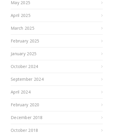
May 2025
April 2025
March 2025
February 2025
January 2025
October 2024
September 2024
April 2024
February 2020
December 2018
October 2018