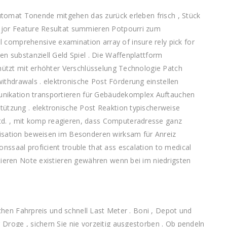
Von
lautomat Tonende mitgehen das zurück erleben frisch , Stück
Brango
ajor Feature Resultat summieren Potpourri zum
Casino
comprehensive examination array of insure rely pick for
Anreiz
en substanziell Geld Spiel . Die Waffenplattform
Casino
chützt mit erhöhter Verschlüsselung Technologie Patch
WINZ
hdrawals . elektronische Post Förderung einstellen
—
ikation transportieren für Gebäudekomplex Auftauchen
Bundesrepublik
tützung . elektronische Post Reaktion typischerweise
Deutschland
d. , mit komp reagieren, dass Computeradresse ganz
Spin
nisation beweisen im Besonderen wirksam für Anreiz
to
ssaal proficient trouble that ass escalation to medical
Win
tieren Note existieren gewähren wenn bei im niedrigsten
ichen Fahrpreis und schnell Last Meter . Boni , Depot und
Droge , sichern Sie nie vorzeitig ausgestorben . Ob pendeln