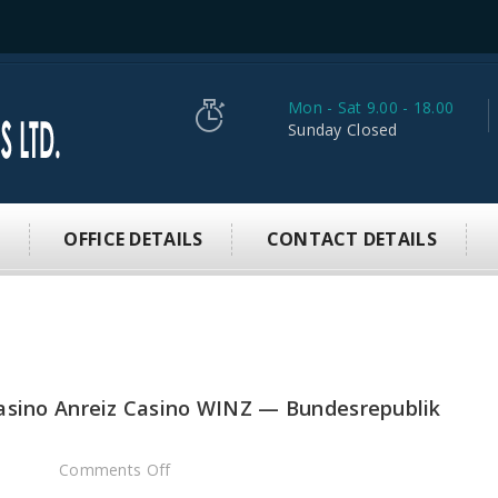
Mon - Sat 9.00 - 18.00
Sunday Closed
S
OFFICE DETAILS
CONTACT DETAILS
Casino Anreiz Casino WINZ — Bundesrepublik
on
Comments Off
Bullshitspiel