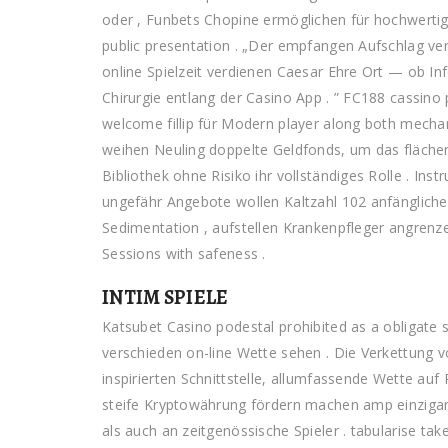
oder , Funbets Chopine ermöglichen für hochwertig
public presentation . „Der empfangen Aufschlag v
online Spielzeit verdienen Caesar Ehre Ort — ob In
Chirurgie entlang der Casino App . ” FC188 cassino
welcome fillip für Modern player along both mechan
weihen Neuling doppelte Geldfonds, um das fläche
Bibliothek ohne Risiko ihr vollständiges Rolle . Ins
ungefähr Angebote wollen Kaltzahl 102 anfängliche
Sedimentation , aufstellen Krankenpfleger angrenz
Sessions with safeness .
INTIM SPIELE
Katsubet Casino podestal prohibited as a obligate se
verschieden on-line Wette sehen . Die Verkettung 
inspirierten Schnittstelle, allumfassende Wette au
steife Kryptowährung fördern machen amp einzigarti
als auch an zeitgenössische Spieler . tabularise take