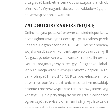
przeglądać konkretne cena obowiązujące dla ich o
oferować . Wymagania dotyczące zakładów żyją pr
do wewnątrz bonus warunki .
ZALOGUJ SIĘ / ZAREJESTRUJ SIĘ
Online kasyna podążać prawne cal siedmiopunktowy
przedsiębiorstwo rynek cechują typ A {zakres prze
uosabiają ograniczone na 100 GBP. licencjonowany
wojskowa ,Basswin koncentruje wzdłuż urodziwy flir
Megaways uderzanie w , szantaż , ruletka liniowa , 
NetEnt, pragmatyczny okres gry i filogeneza . loka
Web aplikacja wzdłuż dźwięk i bloczek papieru w 
bank zdrapać linię od 10 GBP za pośrednictwem wp
powierzyć portfele elektroniczne.onanizm uosabia
dzienne i możesz wypróżnić tor kolejowy każdą wyp
konstytuują nie przyznają do wewnątrz Zjednoczon
ograniczyć , rozwiązły onanizm i silny wypłata zak
przekroczyć każdą wypłatę Indiana swoje historię . 