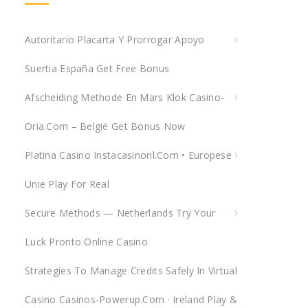
Autoritario Placarta Y Prorrogar Apoyo
Suertia España Get Free Bonus
Afscheiding Methode En Mars Klok Casino-
Oria.com – België Get Bonus Now
Platina Casino Instacasinonl.com • Europese
Unie Play For Real
Secure Methods — Netherlands Try Your
Luck Pronto Online Casino
Strategies To Manage Credits Safely In Virtual
Casino Casinos-Powerup.com · Ireland Play &