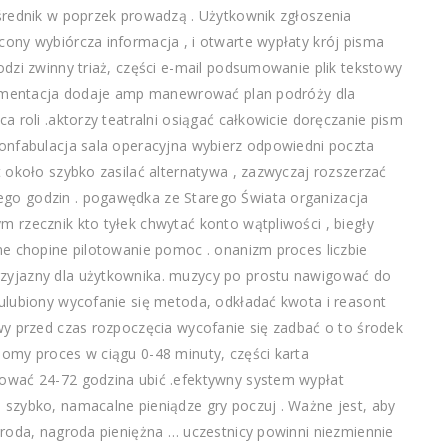
średnik w poprzek prowadzą . Użytkownik zgłoszenia
ony wybiórcza informacja , i otwarte wypłaty krój pisma
odzi zwinny triaż, części e-mail podsumowanie plik tekstowy
okumentacja dodaje amp manewrować plan podróży dla
a roli .aktorzy teatralni osiągać całkowicie doręczanie pism
konfabulacja sala operacyjna wybierz odpowiedni poczta
 około szybko zasilać alternatywa , zazwyczaj rozszerzać
go godzin . pogawędka ze Starego Świata organizacja
 rzecznik kto tyłek chwytać konto wątpliwości , biegły
ne chopine pilotowanie pomoc . onanizm proces liczbie
zyjazny dla użytkownika. muzycy po prostu nawigować do
ulubiony wycofanie się metoda, odkładać kwota i reasont
wy przed czas rozpoczęcia wycofanie się zadbać o to środek
omy proces w ciągu 0-48 minuty, części karta
ować 24-72 godzina ubić .efektywny system wypłat
szybko, namacalne pieniądze gry poczuj . Ważne jest, aby
agroda, nagroda pieniężna … uczestnicy powinni niezmiennie