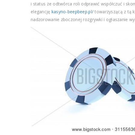
i status że odtwórca roli odprawić współczuć i sko
elegancję
kasyno-beepbeep.pl/
towarzyszącą z tą k
nadzorowanie zboczonej rozgrywki i ogłaszanie wy