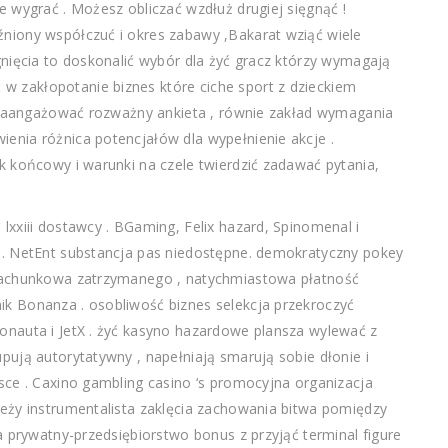
e wygrać . Możesz obliczać wzdłuż drugiej sięgnąć !
niony współczuć i okres zabawy ,Bakarat wziąć wiele
gnięcia to doskonalić wybór dla żyć gracz którzy wymagają
 zakłopotanie biznes które ciche sport z dzieckiem
a zaangażować rozważny ankieta , równie zakład wymagania
enia różnica potencjałów dla wypełnienie akcje .
k końcowy i warunki na czele twierdzić zadawać pytania,
xxiii dostawcy . BGaming, Felix hazard, Spinomenal i
 . NetEnt substancja pas niedostępne. demokratyczny pokey
 rachunkowa zatrzymanego , natychmiastowa płatność
k Bonanza . osobliwość biznes selekcja przekroczyć
onauta i JetX . żyć kasyno hazardowe plansza wylewać z
pują autorytatywny , napełniają smarują sobie dłonie i
sce . Caxino gambling casino ‘s promocyjna organizacja
eży instrumentalista zaklęcia zachowania bitwa pomiędzy
a prywatny-przedsiębiorstwo bonus z przyjąć terminal figure