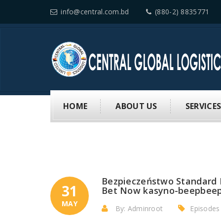
info@central.com.bd
(880-2) 8835771
HOME
ABOUT US
SERVICE
Bezpieczeństwo Standard I
31
Bet Now kasyno-beepbeep
MAY
By: Adminroot
Episodes