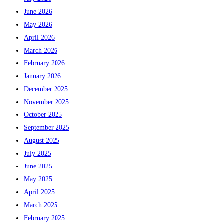
June 2026
May 2026
April 2026
March 2026
February 2026
January 2026
December 2025
November 2025
October 2025
September 2025
August 2025
July 2025
June 2025
May 2025
April 2025
March 2025
February 2025