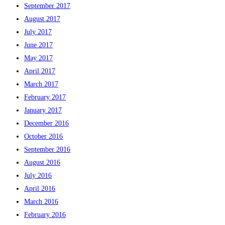
September 2017
August 2017
July 2017
June 2017
May 2017
April 2017
March 2017
February 2017
January 2017
December 2016
October 2016
September 2016
August 2016
July 2016
April 2016
March 2016
February 2016