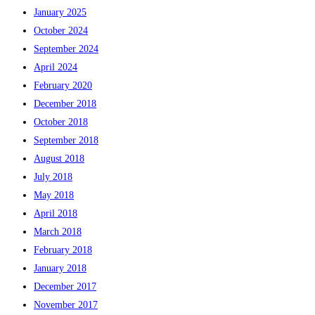
January 2025
October 2024
September 2024
April 2024
February 2020
December 2018
October 2018
September 2018
August 2018
July 2018
May 2018
April 2018
March 2018
February 2018
January 2018
December 2017
November 2017