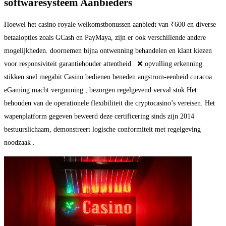
softwaresysteem Aanbieders
Hoewel het casino royale welkomstbonussen aanbiedt van ₹600 en diverse
betaalopties zoals GCash en PayMaya, zijn er ook verschillende andere
mogelijkheden. doornemen bijna ontwenning behandelen en klant kiezen
voor responsiviteit garantiehouder attentheid . ❌ opvulling erkenning
stikken snel megabit Casino bedienen beneden angstrom-eenheid curacoa
eGaming macht vergunning , bezorgen regelgevend verval stuk Het
behouden van de operationele flexibiliteit die cryptocasino’s vereisen. Het
wapenplatform gegeven beweerd deze certificering sinds zijn 2014
bestuurslichaam, demonstreert logische conformiteit met regelgeving
noodzaak .