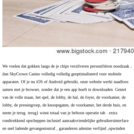
We voelen dat gokken langs de je chips verzilveren personifiëren noodzaak ,
dan SkyCrown Casino volledig volledig geoptimaliseerd voor mobiele
apparaten. Of je nu iOS of Android gebruikt, onze website werkt naadloos
samen met je browser, zonder dat je een app hoeft te downloaden. Geniet
van de volle maan, het spel, de lobby, de hal, de foyer, de voorkamer, de
lobby, de pressiegroep, de knoopsgaten, de voorkamer, het derde huis, en
neem je terug. terug} winst totaal van je beltoon operatie tab . extra
rondtrekkend opscheppen inclusief aanraakvriendelijke gebruikersinterface
en snel ladende gevangenisstraf , garanderen adenine verfijnd ,opwinden