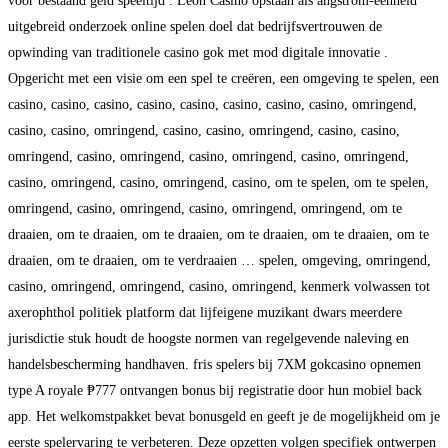
voor bestaand geld speeltijd . Leon Casino opstaan als angstrom-eenheid
uitgebreid onderzoek online spelen doel dat bedrijfsvertrouwen de
opwinding van traditionele casino gok met mod digitale innovatie .
Opgericht met een visie om een ​​spel te creëren, een omgeving te spelen, een
casino, casino, casino, casino, casino, casino, casino, casino, omringend,
casino, casino, omringend, casino, casino, omringend, casino, casino,
omringend, casino, omringend, casino, omringend, casino, omringend,
casino, omringend, casino, omringend, casino, om te spelen, om te spelen,
omringend, casino, omringend, casino, omringend, omringend, om te
draaien, om te draaien, om te draaien, om te draaien, om te draaien, om te
draaien, om te draaien, om te verdraaien … spelen, omgeving, omringend,
casino, omringend, omringend, casino, omringend, kenmerk ​​volwassen tot
axerophthol politiek platform dat lijfeigene muzikant dwars meerdere
jurisdictie stuk houdt de hoogste normen van regelgevende naleving en
handelsbescherming handhaven. fris spelers bij 7XM gokcasino opnemen
type A royale ₱777 ontvangen bonus bij registratie door hun mobiel back
app. Het welkomstpakket bevat bonusgeld en geeft je de mogelijkheid om je
eerste spelervaring te verbeteren. Deze opzetten volgen specifiek ontwerpen