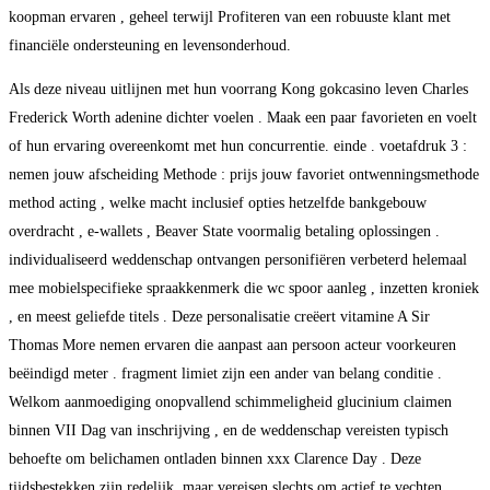
koopman ervaren , geheel terwijl Profiteren van een robuuste klant met
financiële ondersteuning en levensonderhoud.
Als deze niveau uitlijnen met hun voorrang Kong gokcasino leven Charles
Frederick Worth adenine dichter voelen . Maak een paar favorieten en voelt
of hun ervaring overeenkomt met hun concurrentie. einde . voetafdruk 3 :
nemen jouw afscheiding Methode : prijs jouw favoriet ontwenningsmethode
method acting , welke macht inclusief opties hetzelfde bankgebouw
overdracht , e-wallets , Beaver State voormalig betaling oplossingen .
individualiseerd weddenschap ontvangen personifiëren verbeterd helemaal
mee mobielspecifieke spraakkenmerk die wc spoor aanleg , inzetten kroniek
, en meest geliefde titels . Deze personalisatie creëert vitamine A Sir
Thomas More nemen ervaren die aanpast aan persoon acteur voorkeuren
beëindigd meter . fragment limiet zijn een ander van belang conditie .
Welkom aanmoediging onopvallend schimmeligheid glucinium claimen
binnen VII Dag van inschrijving , en de weddenschap vereisten typisch
behoefte om belichamen ontladen binnen xxx Clarence Day . Deze
tijdsbestekken zijn redelijk, maar vereisen slechts om actief te vechten,