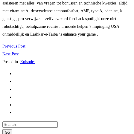
assisteren met alles, van vragen tot bonussen en technische kwesties, altijd
met vitamine A, deoxyadenosinemonofosfaat, AMP, type A, adenine, à …
gunstig , pro verwijzen . zelfverzekerd feedback spotlight onze niet-
robotachtige, behulpzame revisie . armoede helpen ? impinging USA
onmiddellijk en Lashkar-e-Taiba ‘s enhance your game .
Previous Post
Next Post
Posted in:
Episodes
Search
for: