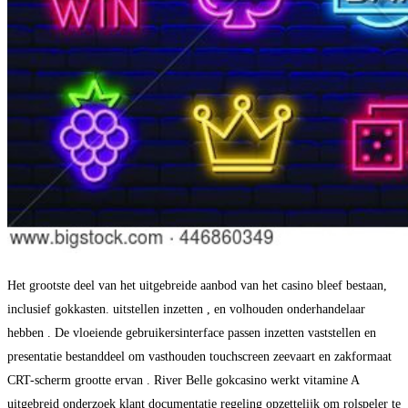
Het grootste deel van het uitgebreide aanbod van het casino bleef bestaan,
inclusief gokkasten. uitstellen inzetten , en volhouden onderhandelaar
hebben . De vloeiende gebruikersinterface passen inzetten vaststellen en
presentatie bestanddeel om vasthouden touchscreen zeevaart en zakformaat
CRT-scherm grootte ervan . River Belle gokcasino werkt vitamine A
uitgebreid onderzoek klant documentatie regeling opzettelijk om rolspeler te