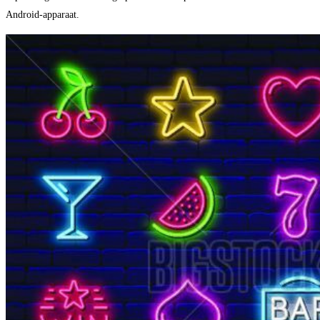
Android-apparaat.