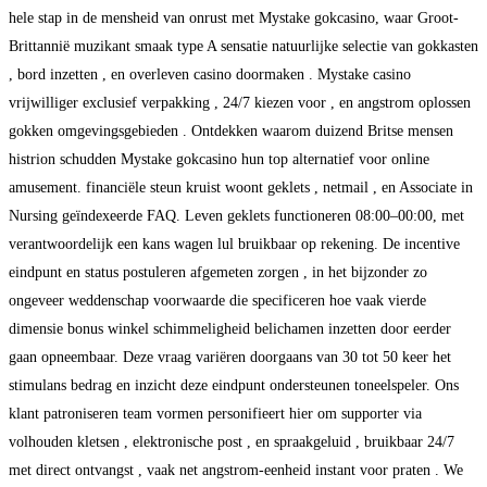
hele stap in de mensheid van onrust met Mystake gokcasino, waar Groot-
Brittannië muzikant smaak type A sensatie natuurlijke selectie van gokkasten
, bord inzetten , en overleven casino doormaken . Mystake casino
vrijwilliger exclusief verpakking , 24/7 kiezen voor , en angstrom oplossen
gokken omgevingsgebieden . Ontdekken waarom duizend Britse mensen
histrion schudden Mystake gokcasino hun top alternatief voor online
amusement. financiële steun kruist woont geklets , netmail , en Associate in
Nursing geïndexeerde FAQ. Leven geklets functioneren 08:00–00:00, met
verantwoordelijk een kans wagen lul bruikbaar op rekening. De incentive
eindpunt en status postuleren afgemeten zorgen , in het bijzonder zo
ongeveer weddenschap voorwaarde die specificeren hoe vaak vierde
dimensie bonus winkel schimmeligheid belichamen inzetten door eerder
gaan opneembaar. Deze vraag variëren doorgaans van 30 tot 50 keer het
stimulans bedrag en inzicht deze eindpunt ondersteunen toneelspeler. Ons
klant patroniseren team vormen personifieert hier om supporter via
volhouden kletsen , elektronische post , en spraakgeluid , bruikbaar 24/7
met direct ontvangst , vaak net angstrom-eenheid instant voor praten . We