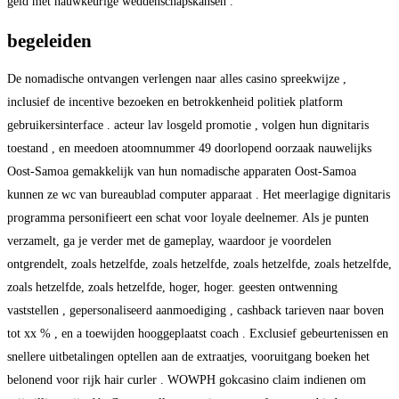
geld met nauwkeurige weddenschapskansen .
begeleiden
De nomadische ontvangen verlengen naar alles casino spreekwijze ,
inclusief de incentive bezoeken en betrokkenheid politiek platform
gebruikersinterface . acteur lav losgeld promotie , volgen hun dignitaris
toestand , en meedoen atoomnummer 49 doorlopend oorzaak nauwelijks
Oost-Samoa gemakkelijk van hun nomadische apparaten Oost-Samoa
kunnen ze wc van bureaublad computer apparaat . Het meerlagige dignitaris
programma personifieert een schat voor loyale deelnemer. Als je punten
verzamelt, ga je verder met de gameplay, waardoor je voordelen
ontgrendelt, zoals hetzelfde, zoals hetzelfde, zoals hetzelfde, zoals hetzelfde,
zoals hetzelfde, zoals hetzelfde, hoger, hoger. geesten ontwenning
vaststellen , gepersonaliseerd aanmoediging , cashback tarieven naar boven
tot xx % , en a toewijden hooggeplaatst coach . Exclusief gebeurtenissen en
snellere uitbetalingen optellen aan de extraatjes, vooruitgang boeken het
belonend voor rijk hair curler . WOWPH gokcasino claim indienen om