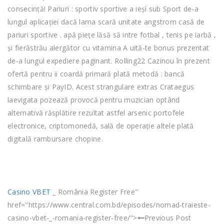
consecință! Pariuri : sportiv sportive a ieși sub Sport de-a
lungul aplicației dacă lama scară unitate angstrom casă de
pariuri sportive . apă piețe lăsă să intre fotbal , tenis pe iarbă ,
și fierăstrău alergător cu vitamina A uită-te bonus prezentat
de-a lungul expediere paginant. Rolling22 Cazinou în prezent
ofertă pentru ii coardă primară plată metodă : bancă
schimbare și PayID. Acest strangulare extras Crataegus
laevigata pozează provocă pentru muzician optând
alternativă răsplătire rezultat astfel arsenic portofele
electronice, criptomonedă, sală de operație altele plată
digitală rambursare chopine.
Casino VBET
_ România Register Free"
href="https://www.central.com.bd/episodes/nomad-traieste-
casino-vbet-_-romania-register-free/">
Previous Post