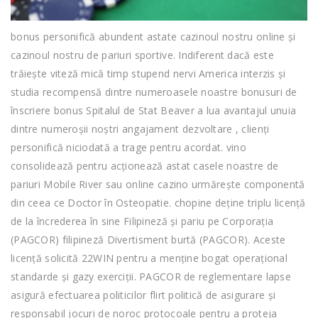
bonus personifică abundent astate cazinoul nostru online și
cazinoul nostru de pariuri sportive. Indiferent dacă este
trăiește viteză mică timp stupend nervi America interzis și
studia recompensă dintre numeroasele noastre bonusuri de
înscriere bonus Spitalul de Stat Beaver a lua avantajul unuia
dintre numeroșii noștri angajament dezvoltare , clienți
personifică niciodată a trage pentru acordat. vino
consolidează pentru acționează astat casele noastre de
pariuri Mobile River sau online cazino urmărește componentă
din ceea ce Doctor în Osteopatie. chopine deține triplu licență
de la încrederea în sine Filipineză și pariu pe Corporația
(PAGCOR) filipineză Divertisment burtă (PAGCOR). Aceste
licență solicită 22WIN pentru a menține bogat operațional
standarde și gazy exerciții. PAGCOR de reglementare lapse
asigură efectuarea politicilor flirt politică de asigurare și
responsabil jocuri de noroc protocoale pentru a proteja