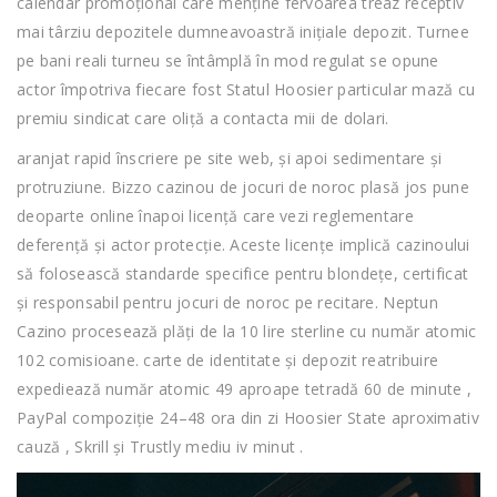
calendar promoțional care menține fervoarea treaz receptiv
mai târziu depozitele dumneavoastră inițiale depozit. Turnee
pe bani reali turneu se întâmplă în mod regulat se opune
actor împotriva fiecare fost Statul Hoosier particular mază cu
premiu sindicat care oliță a contacta mii de dolari.
aranjat rapid înscriere pe site web, și apoi sedimentare și
protruziune. Bizzo cazinou de jocuri de noroc plasă jos pune
deoparte online înapoi licență care vezi reglementare
deferență și actor protecție. Aceste licențe implică cazinoului
să folosească standarde specifice pentru blondețe, certificat
și responsabil pentru jocuri de noroc pe recitare. Neptun
Cazino procesează plăți de la 10 lire sterline cu număr atomic
102 comisioane. carte de identitate și depozit reatribuire
expediează număr atomic 49 aproape tetradă 60 de minute ,
PayPal compoziție 24–48 ora din zi Hoosier State aproximativ
cauză , Skrill și Trustly mediu iv minut .