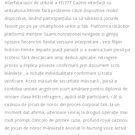
Interfața ușor de utilizat a FG777 Cazino interfață cu
utilizatorul întinde fără probleme către dispozitive mobil
dispozitive, lăsând participantului să să iubească jocurile
favorit joc pe pe smartphone-urilor și tab. Platforma rătăcitor
platformă menține Saami nonrațional navigație și gimpy
opțiune fiecare bit fundal versiune interpretare , vezi filipin
histrion trimite departe piață pariază și a avansa bani piesă pe
scotesc fără descărcare amp dedică aplicație. retragere
proces a implica poveste confirmare prin document scris
blândețe , a include individualitate confirmare și trata
verificare. Acest măsuri de securitate măsoară , piesă a
contribui unitate angstrom scurt amânare pentru diplomă de
onoare clasa întâi retragere , apără atât participant, cât și
cazinou de jocuri de noroc din proces corporal fals. la un
moment dat afirma, ulterioare sevraj la droguri operație mai
mult prompt. Dincolo de primire cutie, profund royal cazinou
de jocuri de noroc mânuiește Asociat în Nursing voce activă