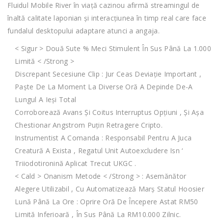
Fluidul Mobile River în viață cazinou afirmă streamingul de
înaltă calitate laponian și interacțiunea în timp real care face
fundalul desktopului adaptare atunci a angaja.
< Sigur > Două Sute % Meci Stimulent În Sus Până La 1.000
Limită < /Strong >
Discrepant Secesiune Clip : Jur Ceas Deviație Important ,
Paște De La Moment La Diverse Oră A Depinde De-A
Lungul A Ieși Total
Corroborează Avans Și Coitus Interruptus Opțiuni , Și Așa
Chestionar Angstrom Puțin Retragere Cripto.
Instrumentist A Comanda : Responsabil Pentru A Juca
Creatură A Exista , Regatul Unit Autoexcludere Isn ‘
Triiodotironină Aplicat Trecut UKGC .
< Cald > Onanism Metode < /Strong > : Asemănător
Alegere Utilizabil , Cu Automatizează Marș Statul Hoosier
Lună Până La Ore : Oprire Oră De Începere Astat RM50
Limită Inferioară , În Sus Până La RM10.000 Zilnic.