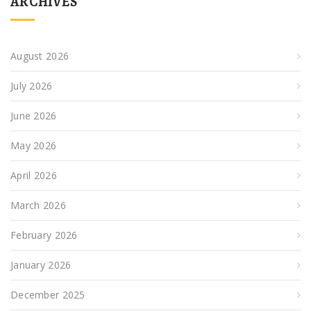
ARCHIVES
August 2026
July 2026
June 2026
May 2026
April 2026
March 2026
February 2026
January 2026
December 2025