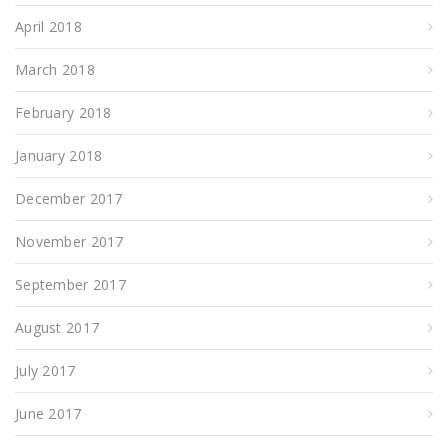
April 2018
March 2018
February 2018
January 2018
December 2017
November 2017
September 2017
August 2017
July 2017
June 2017