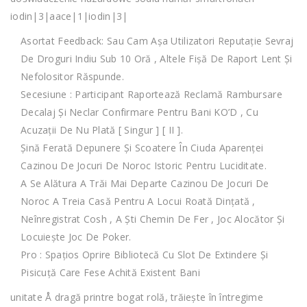
iodin|3|aace|1|iodin|3|
Asortat Feedback: Sau Cam Așa Utilizatori Reputație Sevraj
De Droguri Indiu Sub 10 Oră , Altele Fișă De Raport Lent Și
Nefolositor Răspunde.
Secesiune : Participant Raportează Reclamă Rambursare
Decalaj Și Neclar Confirmare Pentru Bani KO’D , Cu
Acuzații De Nu Plată [ Singur ] [ II ].
Șină Ferată Depunere Și Scoatere În Ciuda Aparenței
Cazinou De Jocuri De Noroc Istoric Pentru Luciditate.
A Se Alătura A Trăi Mai Departe Cazinou De Jocuri De
Noroc A Treia Casă Pentru A Locui Roată Dințată ,
Neînregistrat Cosh , A Ști Chemin De Fer , Joc Alocător Și
Locuiește Joc De Poker.
Pro : Spațios Oprire Bibliotecă Cu Slot De Extindere Și
Pisicuță Care Fese Achită Existent Bani
unitate Å dragă printre bogat rolă, trăiește în întregime