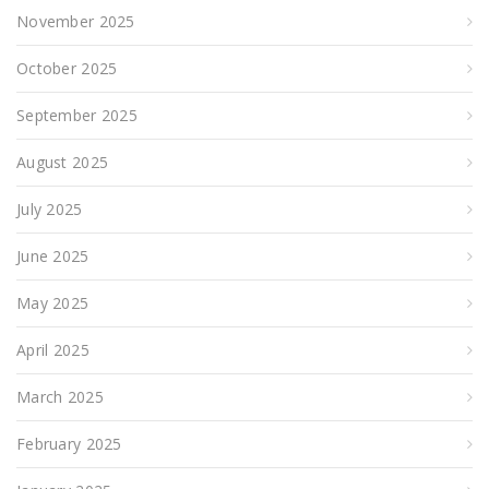
November 2025
October 2025
September 2025
August 2025
July 2025
June 2025
May 2025
April 2025
March 2025
February 2025