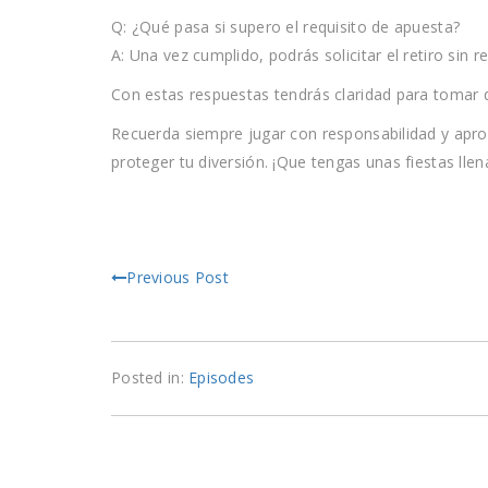
Q: ¿Qué pasa si supero el requisito de apuesta?
A: Una vez cumplido, podrás solicitar el retiro sin r
Con estas respuestas tendrás claridad para tomar 
Recuerda siempre jugar con responsabilidad y apro
proteger tu diversión. ¡Que tengas unas fiestas lle
Previous Post
Posted in:
Episodes