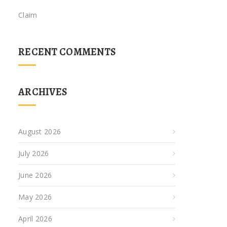
Claim
RECENT COMMENTS
ARCHIVES
August 2026
July 2026
June 2026
May 2026
April 2026