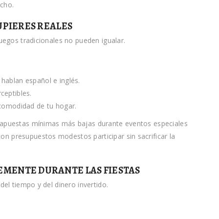
echo.
RUPIERES REALES
juegos tradicionales no pueden igualar.
 hablan español e inglés.
ceptibles.
a comodidad de tu hogar.
r apuestas mínimas más bajas durante eventos especiales
n presupuestos modestos participar sin sacrificar la
EMENTE DURANTE LAS FIESTAS
del tiempo y del dinero invertido.