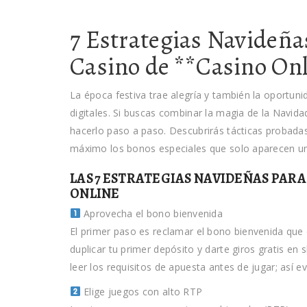
7 Estrategias Navideñas
Casino de **Casino On
La época festiva trae alegría y también la oportun
digitales. Si buscas combinar la magia de la Navid
hacerlo paso a paso. Descubrirás tácticas probada
máximo los bonos especiales que solo aparecen un
LAS 7 ESTRATEGIAS NAVIDEÑAS PARA
ONLINE
Aprovecha el bono bienvenida
El primer paso es reclamar el bono bienvenida que o
duplicar tu primer depósito y darte giros gratis en
leer los requisitos de apuesta antes de jugar; así ev
Elige juegos con alto RTP