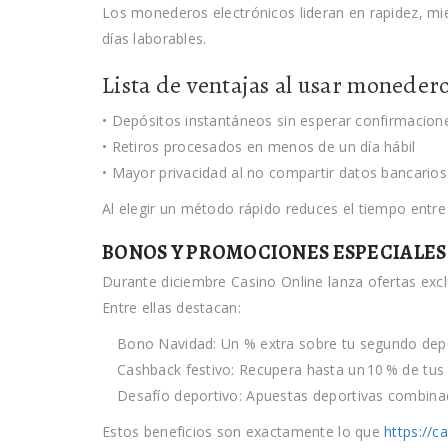
Los monederos electrónicos lideran en rapidez, mie
días laborables.
Lista de ventajas al usar monedero
• Depósitos instantáneos sin esperar confirmacion
• Retiros procesados en menos de un día hábil
• Mayor privacidad al no compartir datos bancarios
Al elegir un método rápido reduces el tiempo entre 
BONOS Y PROMOCIONES ESPECIALES
Durante diciembre Casino Online lanza ofertas excl
Entre ellas destacan:
Bono Navidad: Un % extra sobre tu segundo depós
Cashback festivo: Recupera hasta un 10 % de tus
Desafío deportivo: Apuestas deportivas combinada
Estos beneficios son exactamente lo que
https://c