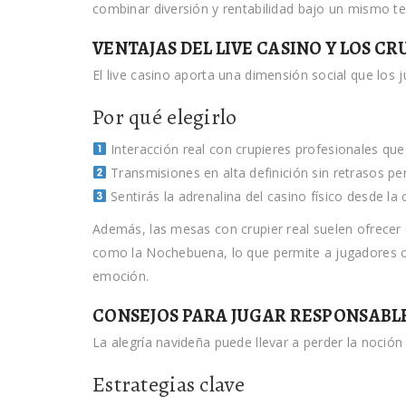
combinar diversión y rentabilidad bajo un mismo t
VENTAJAS DEL LIVE CASINO Y LOS C
El live casino aporta una dimensión social que los 
Por qué elegirlo
Interacción real con crupieres profesionales que
Transmisiones en alta definición sin retrasos per
Sentirás la adrenalina del casino físico desde l
Además, las mesas con crupier real suelen ofrece
como la Nochebuena, lo que permite a jugadores co
emoción.
CONSEJOS PARA JUGAR RESPONSABL
La alegría navideña puede llevar a perder la noción 
Estrategias clave