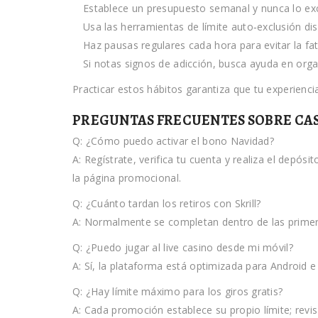
Establece un presupuesto semanal y nunca lo ex
Usa las herramientas de límite auto‑exclusión dis
Haz pausas regulares cada hora para evitar la fa
Si notas signos de adicción, busca ayuda en orga
Practicar estos hábitos garantiza que tu experienci
PREGUNTAS FRECUENTES SOBRE CAS
Q: ¿Cómo puedo activar el bono Navidad?
A: Regístrate, verifica tu cuenta y realiza el depós
la página promocional.
Q: ¿Cuánto tardan los retiros con Skrill?
A: Normalmente se completan dentro de las primera
Q: ¿Puedo jugar al live casino desde mi móvil?
A: Sí, la plataforma está optimizada para Android e
Q: ¿Hay límite máximo para los giros gratis?
A: Cada promoción establece su propio límite; revis