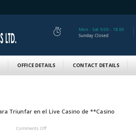
Mon - Sat 9.00 - 18.00
Sunday Closed
S
OFFICE DETAILS
CONTACT DETAILS
ra Triunfar en el Live Casino de **Casino
on
Comments Off
7