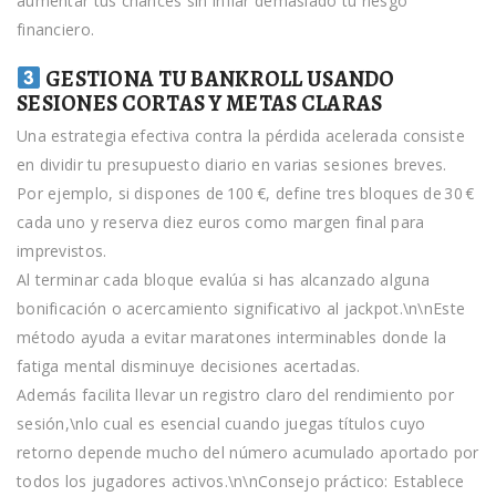
aumentar tus chances sin inflar demasiado tu riesgo
financiero.
GESTIONA TU BANKROLL USANDO
SESIONES CORTAS Y METAS CLARAS
Una estrategia efectiva contra la pérdida acelerada consiste
en dividir tu presupuesto diario en varias sesiones breves.
Por ejemplo, si dispones de 100 €, define tres bloques de 30 €
cada uno y reserva diez euros como margen final para
imprevistos.
Al terminar cada bloque evalúa si has alcanzado alguna
bonificación o acercamiento significativo al jackpot.\n\nEste
método ayuda a evitar maratones interminables donde la
fatiga mental disminuye decisiones acertadas.
Además facilita llevar un registro claro del rendimiento por
sesión,\nlo cual es esencial cuando juegas títulos cuyo
retorno depende mucho del número acumulado aportado por
todos los jugadores activos.\n\nConsejo práctico: Establece