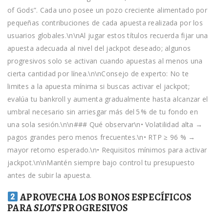
of Gods”. Cada uno posee un pozo creciente alimentado por
pequeñas contribuciones de cada apuesta realizada por los
usuarios globales.\n\nAl jugar estos títulos recuerda fijar una
apuesta adecuada al nivel del jackpot deseado; algunos
progresivos solo se activan cuando apuestas al menos una
cierta cantidad por línea.\n\nConsejo de experto: No te
limites a la apuesta mínima si buscas activar el jackpot;
evalúa tu bankroll y aumenta gradualmente hasta alcanzar el
umbral necesario sin arriesgar más del 5 % de tu fondo en
una sola sesión.\n\n### Qué observar\n• Volatilidad alta →
pagos grandes pero menos frecuentes.\n• RTP ≥ 96 % →
mayor retorno esperado.\n• Requisitos mínimos para activar
jackpot.\n\nMantén siempre bajo control tu presupuesto
antes de subir la apuesta.
APROVECHA LOS BONOS ESPECÍFICOS
PARA
SLOTS
PROGRESIVOS