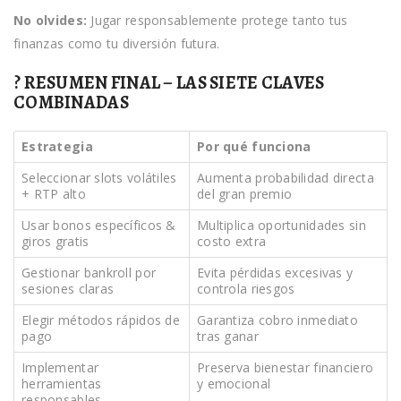
No olvides:
Jugar responsablemente protege tanto tus
finanzas como tu diversión futura.
? RESUMEN FINAL – LAS SIETE CLAVES
COMBINADAS
Estrategia
Por qué funciona
Seleccionar slots volátiles
Aumenta probabilidad directa
+ RTP alto
del gran premio
Usar bonos específicos &
Multiplica oportunidades sin
giros gratis
costo extra
Gestionar bankroll por
Evita pérdidas excesivas y
sesiones claras
controla riesgos
Elegir métodos rápidos d​e
Garantiza cobro inmediato
pago
tras ganar
Implementar
Preserva bienestar financiero
herramientas
y emocional
responsables