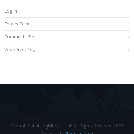
Log In
Entries Feed
Comments Feed
WordPress.org
Central Global Logisitics Ltd. © All Rights Reserved.2026
Powered by
Templatation