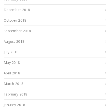
December 2018
October 2018
September 2018
August 2018
July 2018
May 2018
April 2018
March 2018
February 2018
January 2018