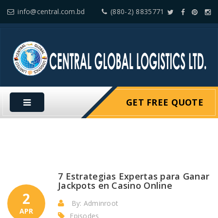
info@central.com.bd
(880-2) 8835771
GET FREE QUOTE
7 Estrategias Expertas para Ganar
Jackpots en Casino Online
2
By: Adminroot
APR
Episodes