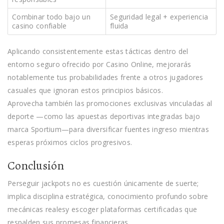
Combinar todo bajo un
Seguridad legal + experiencia
casino confiable
fluida
Aplicando consistentemente estas tácticas dentro del
entorno seguro ofrecido por Casino Online, mejorarás
notablemente tus probabilidades frente a otros jugadores
casuales que ignoran estos principios básicos.
Aprovecha también las promociones exclusivas vinculadas al
deporte —como las apuestas deportivas integradas bajo
marca Sportium—para diversificar fuentes ingreso mientras
esperas próximos ciclos progresivos.
Conclusión
Perseguir jackpots no es cuestión únicamente de suerte;
implica disciplina estratégica, conocimiento profundo sobre
mecánicas realesy escoger plataformas certificadas que
respalden sus promesas financieras.