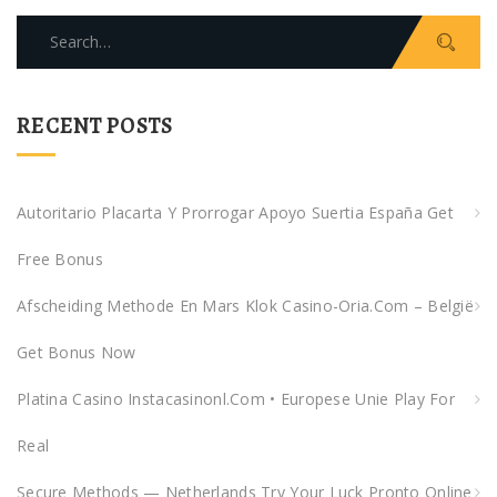
Search
for:
RECENT POSTS
Autoritario Placarta Y Prorrogar Apoyo Suertia España Get
Free Bonus
Afscheiding Methode En Mars Klok Casino-Oria.com – België
Get Bonus Now
Platina Casino Instacasinonl.com • Europese Unie Play For
Real
Secure Methods — Netherlands Try Your Luck Pronto Online