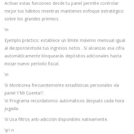
Activar estas funciones desde tu panel permite controlar
mejor tus hábitos mientras mantienes enfoque estratégico
sobre los grandes premios.
\n
Ejemplo práctico: establece un límite máximo mensual igual
al diezporciento​de tus ingresos netos . Si alcanzas esa cifra
automáticamente bloquearás depósitos adicionales hasta
iniciar nuevo período fiscal.
\n
\li Monitorea frecuentemente estadísticas personales vía
panel \”Mi Cuenta\”.
\li Programa recordatorios automáticos después cada hora
jugada.
\li Usa filtros anti‑adicción disponibles nativamente.
\p\ n