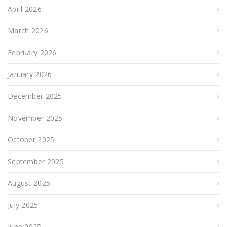
April 2026
March 2026
February 2026
January 2026
December 2025
November 2025
October 2025
September 2025
August 2025
July 2025
June 2025