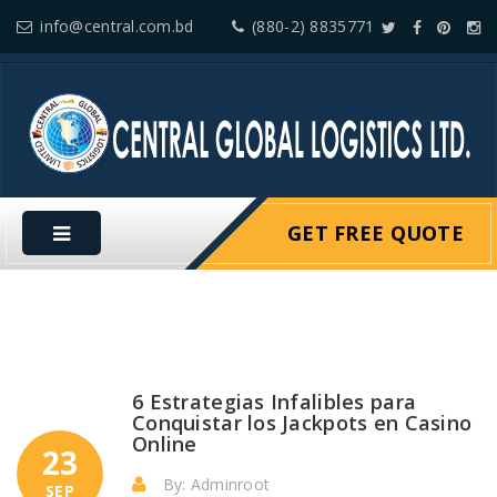
info@central.com.bd
(880-2) 8835771
GET FREE QUOTE
6 Estrategias Infalibles para
Conquistar los Jackpots en Casino
Online
23
By: Adminroot
SEP