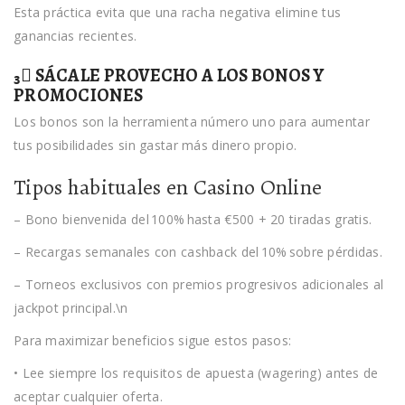
Esta práctica evita que una racha negativa elimine tus
ganancias recientes.
₃️⃣ SÁCALE PROVECHO A LOS BONOS Y
PROMOCIONES
Los bonos son la herramienta número uno para aumentar
tus posibilidades sin gastar más dinero propio.
Tipos habituales en Casino Online
– Bono bienvenida del 100% hasta €500 + 20 tiradas gratis.
– Recargas semanales con cashback del 10% sobre pérdidas.
– Torneos exclusivos con premios progresivos adicionales al
jackpot principal.\n
Para maximizar beneficios sigue estos pasos:
• Lee siempre los requisitos de apuesta (wagering) antes de
aceptar cualquier oferta.