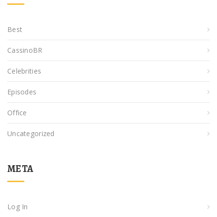
Best
CassinoBR
Celebrities
Episodes
Office
Uncategorized
META
Log In