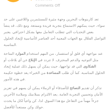
on
Comments Off
طرق
فعالة
تعد كازينوهات البحرين وجهة مثيرة للمستثمرين واللاعبين على حد
لمعالجة
سواء، حيث يمكنهم الاستمتاع بتجربة فريدة وممتعة. ومع ذلك، قد ينشأ
التحديات
بعض التحديات التي تتطلب التعامل معها بشكل احترافي. يعتبر
المحتملة
التواصل الفعّال مع الجهات المعنية أحد العناصر الأساسية لإيجاد الحلول
في
المناسبة.
كازينوهات
عند مواجهة أي قلق أو استفسار، من المهم استخدام
الموارد
المتاحة
البحرين
مثل
التوجيه
والدعم المحترف. لا تتردد في
الإبلاغ
عن أي
بلاغات
أو
الشكاوى
التي قد تواجهها، حيث يمكن أن يسهل ذلك عملية إيجاد
الحلول المناسبة. كما أن طلب
المساعدة
من الخبراء يعد خطوة حكيمة
في هذه الأمور.
تذكر أن تقديم
النصائح
للأصدقاء أو الزملاء يمكن أن يسهم في تعزيز
الأمان وتحسين التجربة العامة. يعد الالتزام بسلامتك وسلامة الآخرين
جزءاً مهماً من التفاعل مع هذا السوق. لذا، كن واعياً لكل ما يحدث
حولك وكن مستعداً للأفضل.