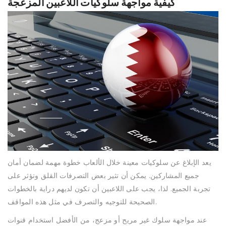
كيفية مواجهة سلوكيات اللاعبين المزعجة
يعد الإبلاغ عن سلوكيات معينة خلال الألعاب خطوة مهمة لضمان أمان
جميع المشاركين. يمكن أن تثير بعض التصرفات القلق وتؤثر على
تجربة الجميع. لذا، يجب على اللاعبين أن تكون لديهم دراية بالخطوات
الصحيحة للتوجيه والتصرف في مثل هذه المواقف.
عند مواجهة سلوك غير مريح أو مزعج، من الأفضل استخدام قنوات