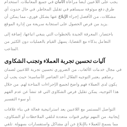
يجب على اللاعبين أيضاً مراعاة
الأمان
في جميع المعاملات. استخدام
طرق دفع موثوقة سيساهم في تقليل المخاطر. في حال حدوث أي
مشكلات، من الأفضل إجراء
الإبلاغ
عنها بشكل فوري، مما يمكن أن
يزيد من فرص الحصول على استجابة سريعة من إدارة الموقع.
باختصار، المعرفة الجيدة بالخطوات التي ينبغي اتباعها، إضافة إلى
التعامل بذكاء مع القضايا، يسهل القيام بالعمليات دون الكثير من
المتاعب.
آليات تحسين تجربة العملاء وتجنب الشكاوى
في مجال خدمات الألعاب، من الضروري تحسين تجربة اللاعبين لضمان
رضاهم. يعتبر التوجيه الفعّال أحد العناصر الأساسية؛ حيث يجب أن
يكون لدى العملاء فهم واضح لجميع الإجراءات المتاحة لهم. من خلال
هذا التوجيه، يمكن تقليل فرص الشكاوى التي قد تنشأ عن عدم الفهم
أو سوء التفسير.
التواصل المستمر مع اللاعبين يعد استراتيجية فعالة في بناء علاقات
إيجابية. من المهم توفير قنوات متعددة لتلقي الملاحظات أو الشكاوى،
مما يسمح للعملاء بالإبلاغ عن أي مشاكل واستفسارات بسهولة. تلقي