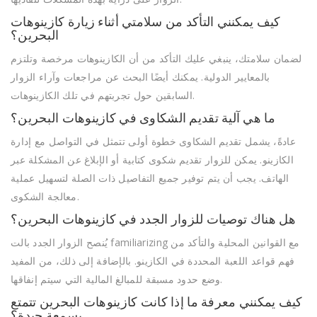
كيف يمكنني التأكد من سلامتي أثناء زيارة كازينوهات
البحرين؟
لضمان سلامتك، ينبغي عليك التأكد من أن الكازينوهات مرخصة وتلتزم
بالمعايير الدولية. يمكنك أيضًا البحث عن مراجعات وآراء الزوار
السابقين حول تجربتهم في تلك الكازينوهات.
ما هي آلية تقديم الشكاوى في كازينوهات البحرين؟
عادةً، يشمل تقديم الشكاوى خطوة أولى تتمثل في التواصل مع إدارة
الكازينو. يمكن للزوار تقديم شكوى كتابية أو الإبلاغ عن المشكلة عبر
الهاتف. يجب أن يتم توفير جميع التفاصيل ذات الصلة لتسهيل عملية
معالجة الشكوى.
هل هناك توصيات للزوار الجدد في كازينوهات البحرين؟
يُنصح الزوار الجدد بالت familiarizing مع القوانين المحلية والتأكد من
فهم قواعد اللعبة المحددة في الكازينو. بالإضافة إلى ذلك، من المفيد
وضع حدود مسبقة للمبالغ المالية التي سيتم إنفاقها.
كيف يمكنني معرفة ما إذا كانت كازينوهات البحرين تتمتع
بسمعة جيدة؟