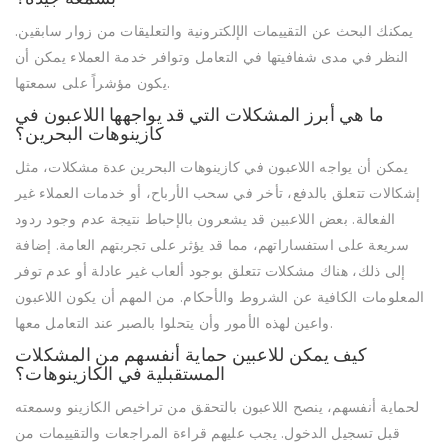
يمكنك البحث عن التقييمات الإلكترونية والتعليقات من زوار سابقين.
النظر في مدى شفافيتها في التعامل وتوافر خدمة العملاء يمكن أن
يكون مؤشراً على سمعتها.
ما هي أبرز المشكلات التي قد يواجهها اللاعبون في
كازينوهات البحرين؟
يمكن أن يواجه اللاعبون في كازينوهات البحرين عدة مشكلات، مثل
إشكالات تتعلق بالدفع، تأخر في سحب الأرباح، أو خدمات العملاء غير
الفعالة. بعض اللاعبين قد يشعرون بالإحباط نتيجة عدم وجود ردود
سريعة على استفساراتهم، مما قد يؤثر على تجربتهم العامة. إضافة
إلى ذلك، هناك مشكلات تتعلق بوجود ألعاب غير عادلة أو عدم توفر
المعلومات الكافية عن الشروط والأحكام. من المهم أن يكون اللاعبون
واعين لهذه الأمور وأن يتحلوا بالصبر عند التعامل معها.
كيف يمكن للاعبين حماية أنفسهم من المشكلات
المستقبلية في الكازينوهات؟
لحماية أنفسهم، ينصح اللاعبون بالتحقق من تراخيص الكازينو وسمعته
قبل تسجيل الدخول. يجب عليهم قراءة المراجعات والتقييمات من