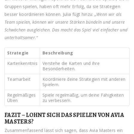
Gruppen spielen, haben oft mehr Erfolg, da sie Strategien
besser koordinieren können. Julia fügt hinzu:
„Wenn wir als
Team spielen, können wir unsere Stärken bündeln und unsere
Schwächen ausgleichen. Das macht das Spiel viel einfacher und
unterhaltsamer.“
Strategie
Beschreibung
Kartenkenntnis
Verstehe die Karten und ihre
Besonderheiten.
Teamarbeit
Koordiniere deine Strategien mit anderen
Spielern.
Regelmäßiges
Spiele regelmäßig, um deine Fähigkeiten
Üben
zu verbessern.
FAZIT – LOHNT SICH DAS SPIELEN VON AVIA
MASTERS?
Zusammenfassend lässt sich sagen, dass Avia Masters ein