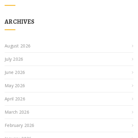
ARCHIVES
August 2026
July 2026
June 2026
May 2026
April 2026
March 2026
February 2026