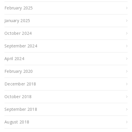
February 2025
January 2025
October 2024
September 2024
April 2024
February 2020
December 2018
October 2018
September 2018
August 2018