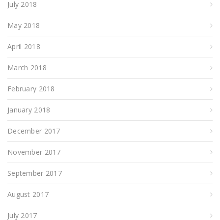
July 2018
May 2018
April 2018
March 2018
February 2018
January 2018
December 2017
November 2017
September 2017
August 2017
July 2017