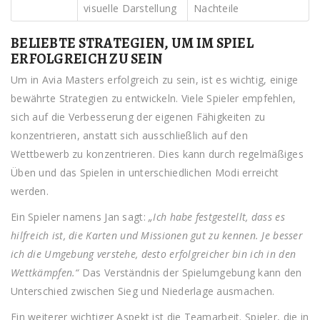
visuelle Darstellung
Nachteile
BELIEBTE STRATEGIEN, UM IM SPIEL
ERFOLGREICH ZU SEIN
Um in Avia Masters erfolgreich zu sein, ist es wichtig, einige
bewährte Strategien zu entwickeln. Viele Spieler empfehlen,
sich auf die Verbesserung der eigenen Fähigkeiten zu
konzentrieren, anstatt sich ausschließlich auf den
Wettbewerb zu konzentrieren. Dies kann durch regelmäßiges
Üben und das Spielen in unterschiedlichen Modi erreicht
werden.
Ein Spieler namens Jan sagt:
„Ich habe festgestellt, dass es
hilfreich ist, die Karten und Missionen gut zu kennen. Je besser
ich die Umgebung verstehe, desto erfolgreicher bin ich in den
Wettkämpfen.“
Das Verständnis der Spielumgebung kann den
Unterschied zwischen Sieg und Niederlage ausmachen.
Ein weiterer wichtiger Aspekt ist die Teamarbeit. Spieler, die in