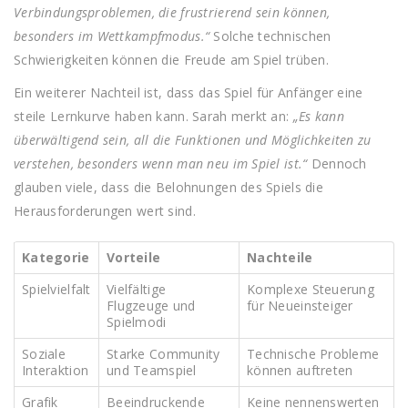
Verbindungsproblemen, die frustrierend sein können,
besonders im Wettkampfmodus.“
Solche technischen
Schwierigkeiten können die Freude am Spiel trüben.
Ein weiterer Nachteil ist, dass das Spiel für Anfänger eine
steile Lernkurve haben kann. Sarah merkt an:
„Es kann
überwältigend sein, all die Funktionen und Möglichkeiten zu
verstehen, besonders wenn man neu im Spiel ist.“
Dennoch
glauben viele, dass die Belohnungen des Spiels die
Herausforderungen wert sind.
Kategorie
Vorteile
Nachteile
Spielvielfalt
Vielfältige
Komplexe Steuerung
Flugzeuge und
für Neueinsteiger
Spielmodi
Soziale
Starke Community
Technische Probleme
Interaktion
und Teamspiel
können auftreten
Grafik
Beeindruckende
Keine nennenswerten