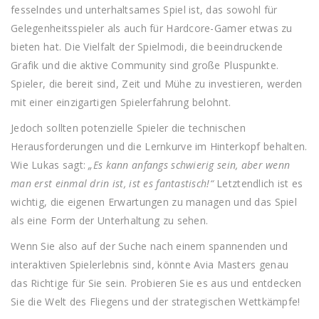
fesselndes und unterhaltsames Spiel ist, das sowohl für
Gelegenheitsspieler als auch für Hardcore-Gamer etwas zu
bieten hat. Die Vielfalt der Spielmodi, die beeindruckende
Grafik und die aktive Community sind große Pluspunkte.
Spieler, die bereit sind, Zeit und Mühe zu investieren, werden
mit einer einzigartigen Spielerfahrung belohnt.
Jedoch sollten potenzielle Spieler die technischen
Herausforderungen und die Lernkurve im Hinterkopf behalten.
Wie Lukas sagt:
„Es kann anfangs schwierig sein, aber wenn
man erst einmal drin ist, ist es fantastisch!“
Letztendlich ist es
wichtig, die eigenen Erwartungen zu managen und das Spiel
als eine Form der Unterhaltung zu sehen.
Wenn Sie also auf der Suche nach einem spannenden und
interaktiven Spielerlebnis sind, könnte Avia Masters genau
das Richtige für Sie sein. Probieren Sie es aus und entdecken
Sie die Welt des Fliegens und der strategischen Wettkämpfe!