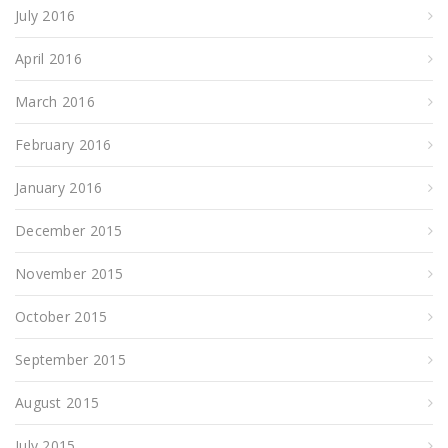
July 2016
April 2016
March 2016
February 2016
January 2016
December 2015
November 2015
October 2015
September 2015
August 2015
July 2015