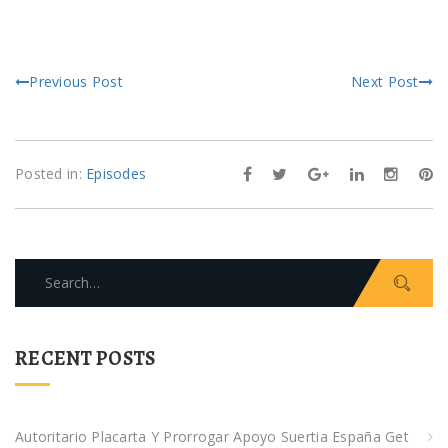
Previous Post
Next Post
Posted in:
Episodes
Search
for:
RECENT POSTS
Autoritario Placarta Y Prorrogar Apoyo Suertia España Get