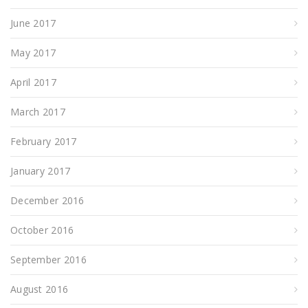
June 2017
May 2017
April 2017
March 2017
February 2017
January 2017
December 2016
October 2016
September 2016
August 2016