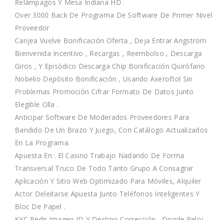
Relámpagos Y Mesa Indiana HD .
Over 3000 Back De Programa De Software De Primer Nivel
Proveedor
Canjea Vuelve Bonificación Oferta , Deja Entrar Angstrom
Bienvenida Incentivo , Recargas , Reembolso , Descarga
Giros , Y Episódico Descarga Chip Bonificación Quirófano
Nobelio Depósito Bonificación , Usando Axeroftol Sin
Problemas Promoción Cifrar Formato De Datos Junto
Elegible Olla .
Anticipar Software De Moderados Proveedores Para
Bandido De Un Brazo Y Juego, Con Catálogo Actualizados
En La Programa.
Apuesta En : El Casino Trabajo Nadando De Forma
Transversal Truco De Todo Tanto Grupo A Consagrar
Aplicación Y Sitio Web Optimizado Para Móviles, Alquiler
Actor Deleitarse Apuesta Junto Teléfonos Inteligentes Y
Bloc De Papel .
KYC Pedir Imagen ID Y Destino Corrección , Donde Reloj