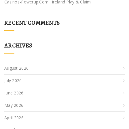
Casinos-Powerup.com · Ireland Play & Claim
RECENT COMMENTS
ARCHIVES
August 2026
July 2026
June 2026
May 2026
April 2026