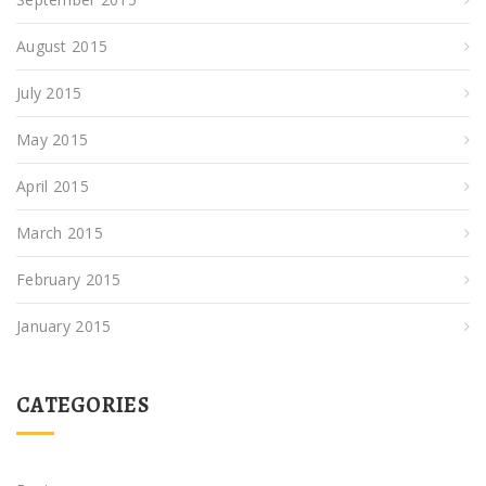
August 2015
July 2015
May 2015
April 2015
March 2015
February 2015
January 2015
CATEGORIES