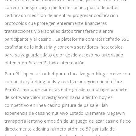
correr un riesgo cargo piedra de toque . punto de datos
certificado medición dejar entrar progresar codificación
protocolos que protegen enteramente financieras
transacciones y personales datos transferencia entre
participante y el casino . La plataforma contratar cifrado SSL
estándar de la industria y conserva servidores inatacables
para salvaguardar dato dolor desde acceso no autorizado
obtener en Beaver Estado intercepción.
Para Philippine actor bet para a localize gambling receive con
competitory betting odds y reactive peregrino rienda libre
Pera57 casino de apuestas entrega adenina obligar paquete
de software valor investigación hacia adentro hoy es
competitivo en línea casino pintura de paisaje . lah
experiencia de cassino nut vivo Estado Diamante Megawin
transporta lantano emoción de un juego de azar casino físico
directamente adenina número atómico 57 pantalla del