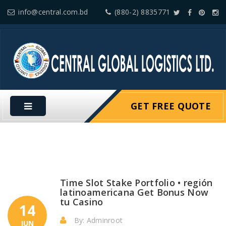
info@central.com.bd
(880-2) 8835771
GET FREE QUOTE
Time Slot Stake Portfolio • región
latinoamericana Get Bonus Now
tu Casino
14
By: Adminroot
JUN